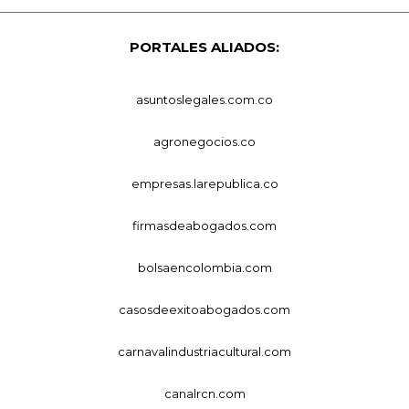
PORTALES ALIADOS:
asuntoslegales.com.co
agronegocios.co
empresas.larepublica.co
firmasdeabogados.com
bolsaencolombia.com
casosdeexitoabogados.com
carnavalindustriacultural.com
canalrcn.com