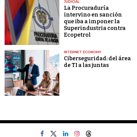
JUDICIAL
La Procuraduría
intervino en sanción
que iba a imponer la
Superindustria contra
Ecopetrol
INTERNET ECONOMY
Ciberseguridad: del área
de TI a las juntas