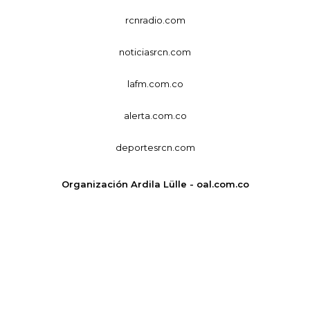
rcnradio.com
noticiasrcn.com
lafm.com.co
alerta.com.co
deportesrcn.com
Organización Ardila Lülle - oal.com.co