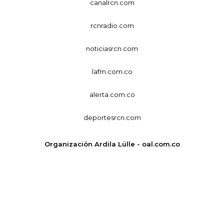
canalrcn.com
rcnradio.com
noticiasrcn.com
lafm.com.co
alerta.com.co
deportesrcn.com
Organización Ardila Lülle - oal.com.co