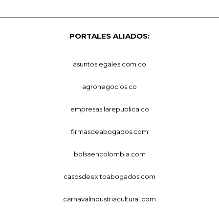
PORTALES ALIADOS:
asuntoslegales.com.co
agronegocios.co
empresas.larepublica.co
firmasdeabogados.com
bolsaencolombia.com
casosdeexitoabogados.com
carnavalindustriacultural.com