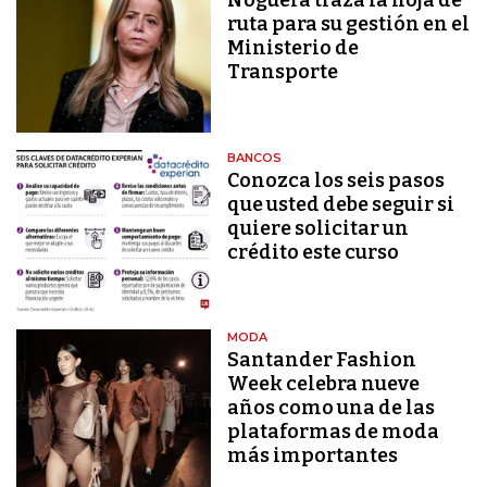
Noguera traza la hoja de
ruta para su gestión en el
Ministerio de
Transporte
BANCOS
Conozca los seis pasos
que usted debe seguir si
quiere solicitar un
crédito este curso
MODA
Santander Fashion
Week celebra nueve
años como una de las
plataformas de moda
más importantes