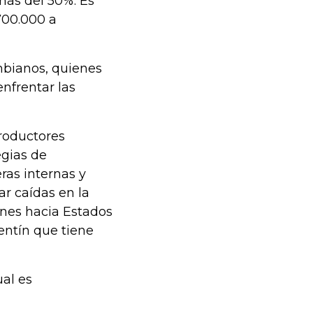
más del 50%. Es
700.000 a
ombianos, quienes
nfrentar las
productores
gias de
ras internas y
ar caídas en la
ones hacia Estados
entín que tiene
ual es