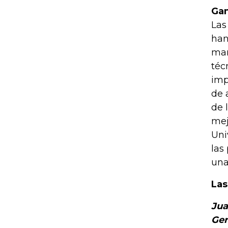
Gan
Las
han
man
téc
imp
de 
de 
mej
Uni
las
una
Las
Jua
Ger