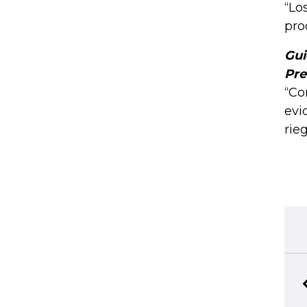
“Lo
pro
Gui
Pre
“Co
evi
rieg