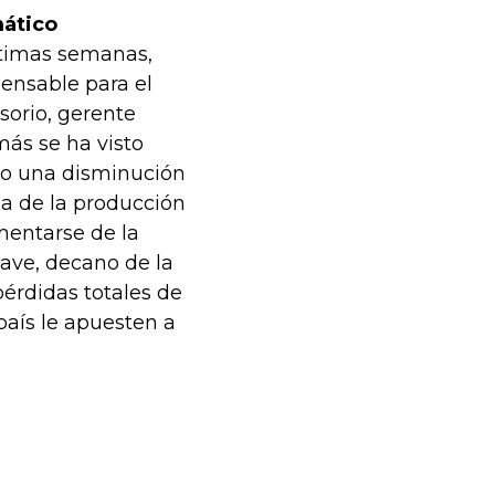
mático
ltimas semanas,
pensable para el
orio, gerente
más se ha visto
ado una disminución
da de la producción
mentarse de la
lave, decano de la
pérdidas totales de
país le apuesten a