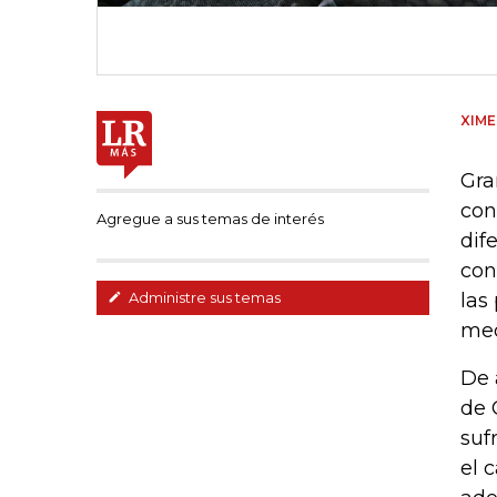
XIME
Gra
con
Agregue a sus temas de interés
dif
con
las
Administre sus temas
med
De 
de 
suf
el 