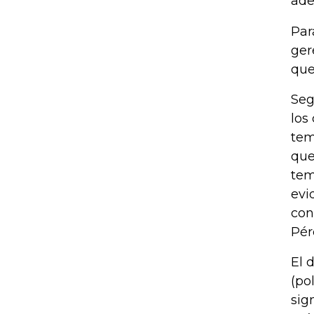
ade
Par
ger
que
Seg
los
tem
que
tem
evi
con
Pér
El 
(po
sig