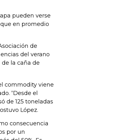
 papa pueden verse
 que en promedio
 Asociación de
mencias del verano
 de la caña de
del commodity viene
do. “Desde el
só de 125 toneladas
sostuvo López.
como consecuencia
os por un