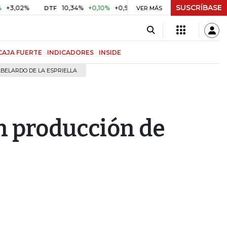
SUSCRÍBASE
%
10,34%
+0,10%
+0,98%
$ 416,96
+$ 0,05
+0,01%
DTF
UVR
VER MÁS
CAJA FUERTE
INDICADORES
INSIDE
BELARDO DE LA ESPRIELLA
n producción de