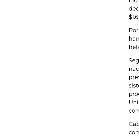
inc
dec
$1.
Por
han
hel
Seg
nac
pre
sis
pro
Uni
com
Cab
com