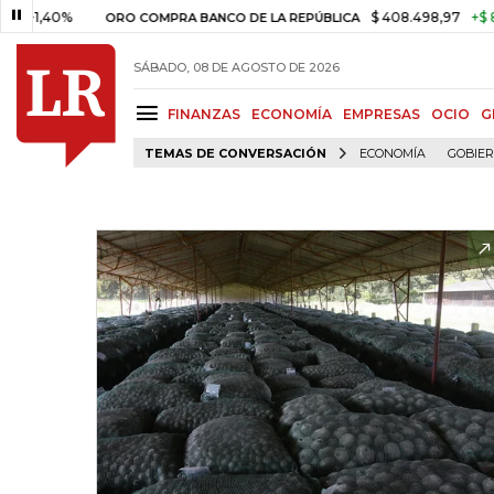
0%
$ 408.498,97
+$ 8.753,81
ORO COMPRA BANCO DE LA REPÚBLICA
SÁBADO, 08 DE AGOSTO DE 2026
FINANZAS
ECONOMÍA
EMPRESAS
OCIO
G
TEMAS DE CONVERSACIÓN
ECONOMÍA
GOBIE