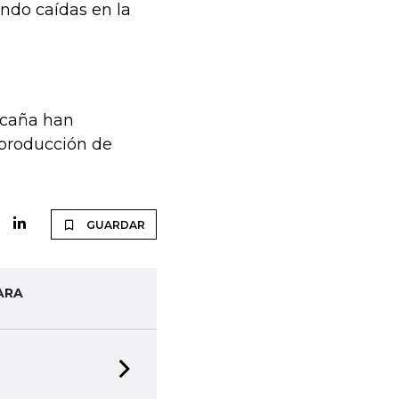
ndo caídas en la
 caña han
 producción de
GUARDAR
ARA
Next slide