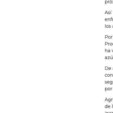
pró
Así
enf
los
Por
Pro
ha 
azú
De 
con
seg
por
Agr
de 