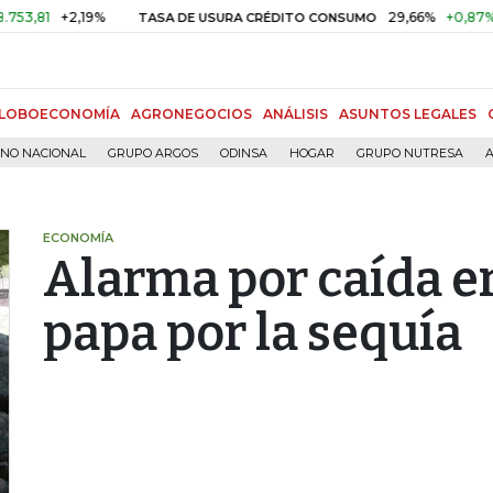
+2,19%
29,66%
+0,87%
+3,02
TASA DE USURA CRÉDITO CONSUMO
LOBOECONOMÍA
AGRONEGOCIOS
ANÁLISIS
ASUNTOS LEGALES
RNO NACIONAL
GRUPO ARGOS
ODINSA
HOGAR
GRUPO NUTRESA
A
ECONOMÍA
Alarma por caída e
papa por la sequía