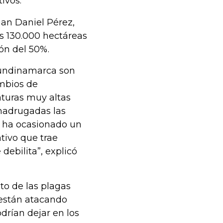
ivos.
uan Daniel Pérez,
s 130.000 hectáreas
ón del 50%.
Cundinamarca son
ambios de
aturas muy altas
 madrugadas las
o ha ocasionado un
tivo que trae
debilita”, explicó
to de las plagas
, están atacando
drían dejar en los