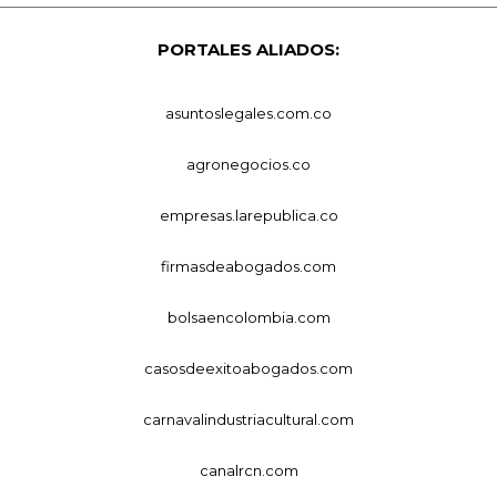
PORTALES ALIADOS:
asuntoslegales.com.co
agronegocios.co
empresas.larepublica.co
firmasdeabogados.com
bolsaencolombia.com
casosdeexitoabogados.com
carnavalindustriacultural.com
canalrcn.com