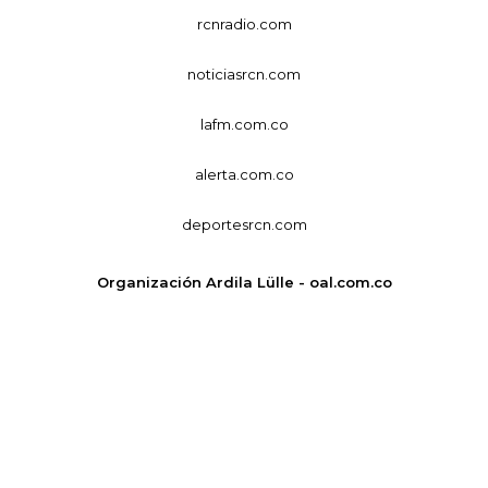
rcnradio.com
noticiasrcn.com
lafm.com.co
alerta.com.co
deportesrcn.com
Organización Ardila Lülle - oal.com.co