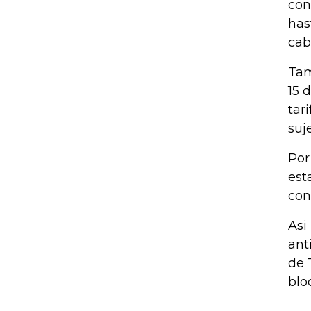
con
has
cab
Tam
15 
tari
suje
Por
est
con
Asi
ant
de 
blo