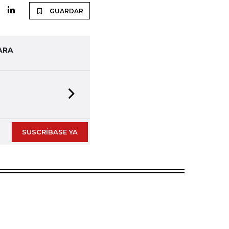
GUARDAR
ARA
Next slide
SUSCRÍBASE YA