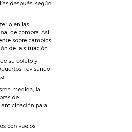
 días después, según
er o en las
anal de compra. Así
mente sobre cambios
ón de la situación.
e su boleto y
opuertos, revisando
a.
isma medida, la
horas de
 anticipación para
ros con vuelos