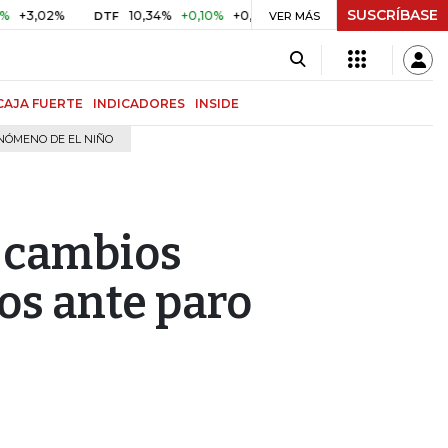
SUSCRÍBASE
2%
10,34%
+0,10%
+0,98%
$ 416,86
+$ 0,05
+0,01%
DTF
UVR
VER MÁS
CAJA FUERTE
INDICADORES
INSIDE
NÓMENO DE EL NIÑO
n cambios
os ante paro