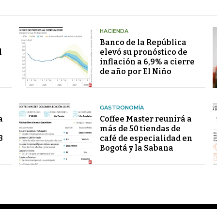
HACIENDA
Banco de la República
l
elevó su pronóstico de
inflación a 6,9% a cierre
de año por El Niño
GASTRONOMÍA
a
Coffee Master reunirá a
más de 50 tiendas de
3
café de especialidad en
Bogotá y la Sabana