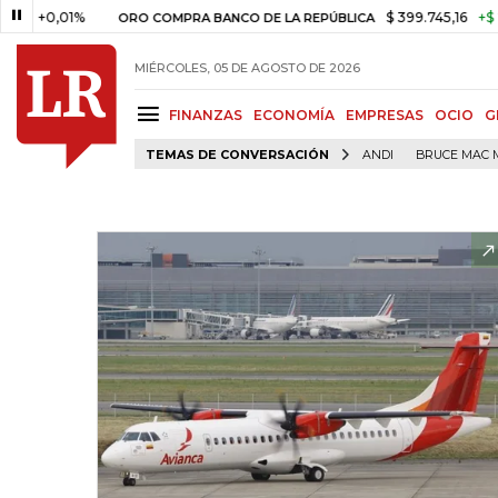
,01%
$ 399.745,16
+$ 2.295,71
ORO COMPRA BANCO DE LA REPÚBLICA
MIÉRCOLES, 05 DE AGOSTO DE 2026
FINANZAS
ECONOMÍA
EMPRESAS
OCIO
G
TEMAS DE CONVERSACIÓN
ANDI
BRUCE MAC 