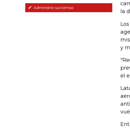
cam
Administre sus temas
la 
Los
age
mis
y m
"Re
pre
el 
Lat
aer
ant
vue
Ent