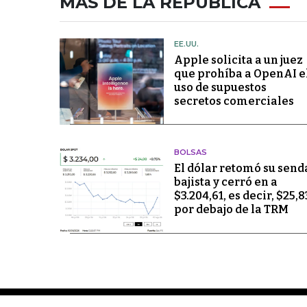
MÁS DE LA REPÚBLICA
EE.UU.
Apple solicita a un juez
que prohíba a OpenAI e
uso de supuestos
secretos comerciales
BOLSAS
El dólar retomó su send
bajista y cerró en a
$3.204,61, es decir, $25,8
por debajo de la TRM