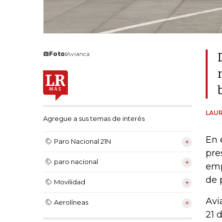
Foto:
Avianca
LAUR
Agregue a sus temas de interés
En 
Paro Nacional 21N
pre
paro nacional
emp
de 
Movilidad
Avi
Aerolíneas
21 