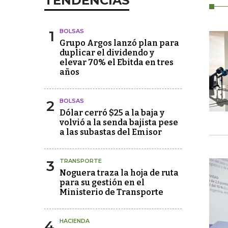
TENDENCIAS
1
BOLSAS
Grupo Argos lanzó plan para
duplicar el dividendo y
elevar 70% el Ebitda en tres
años
2
BOLSAS
Dólar cerró $25 a la baja y
volvió a la senda bajista pese
a las subastas del Emisor
3
TRANSPORTE
Noguera traza la hoja de ruta
para su gestión en el
Ministerio de Transporte
4
HACIENDA