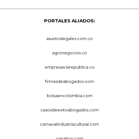
PORTALES ALIADOS:
asuntoslegales.com.co
agronegocios.co
empresas.larepublica.co
firmasdeabogados.com
bolsaencolombia.com
casosdeexitoabogados.com
carnavalindustriacultural.com
canalrcn.com