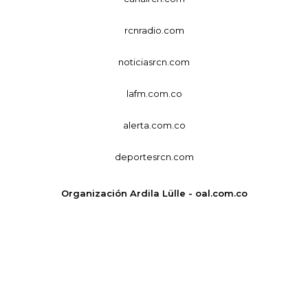
rcnradio.com
noticiasrcn.com
lafm.com.co
alerta.com.co
deportesrcn.com
Organización Ardila Lülle - oal.com.co