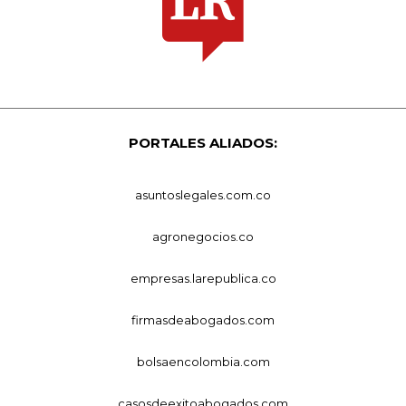
PORTALES ALIADOS:
asuntoslegales.com.co
agronegocios.co
empresas.larepublica.co
firmasdeabogados.com
bolsaencolombia.com
casosdeexitoabogados.com