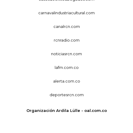
carnavalindustriacultural.com
canalrcn.com
rcnradio.com
noticiasrcn.com
lafm.com.co
alerta.com.co
deportesrcn.com
Organización Ardila Lülle - oal.com.co