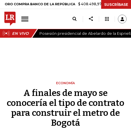
$ 408.498,97
+$ 8.753,81
+2,19%
COMPRA BANCO DE LA REPÚBLICA
SUSCRÍBASE
EN VIVO
Posesión presidencial de Abelardo de la Espriell
ECONOMÍA
A finales de mayo se
conocería el tipo de contrato
para construir el metro de
Bogotá