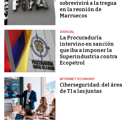
sobrevivirá a la tregua
en la reunión de
Marruecos
JUDICIAL
La Procuraduría
intervino en sanción
que iba a imponer la
Superindustria contra
Ecopetrol
INTERNET ECONOMY
Ciberseguridad: del área
de TI a las juntas