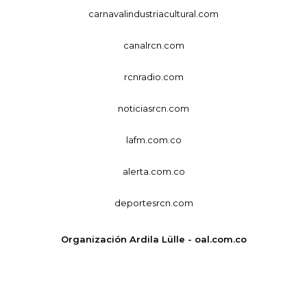
carnavalindustriacultural.com
canalrcn.com
rcnradio.com
noticiasrcn.com
lafm.com.co
alerta.com.co
deportesrcn.com
Organización Ardila Lülle - oal.com.co