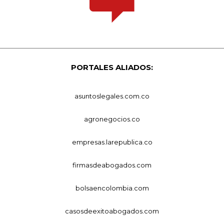
PORTALES ALIADOS:
asuntoslegales.com.co
agronegocios.co
empresas.larepublica.co
firmasdeabogados.com
bolsaencolombia.com
casosdeexitoabogados.com