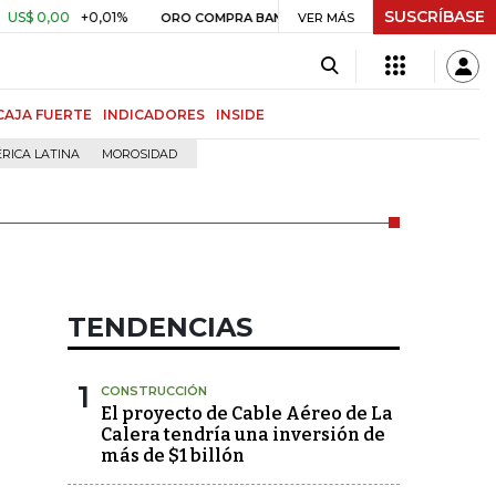
SUSCRÍBASE
$ 0,00
+0,01%
$ 399.745,16
ORO COMPRA BANCO DE LA REPÚBLICA
VER MÁS
CAJA FUERTE
INDICADORES
INSIDE
RICA LATINA
MOROSIDAD
TENDENCIAS
1
CONSTRUCCIÓN
El proyecto de Cable Aéreo de La
Calera tendría una inversión de
más de $1 billón