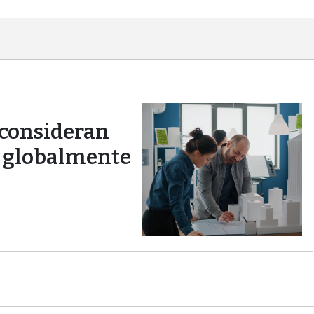
 consideran
 globalmente
oluciones financieras que permite a empresas y
os del mundo, lanzó “El termómetro global de las Pyme”,
y desafíos a los que se enfrentan los emprendedores y
a reúne información en base a un relevamiento hecho