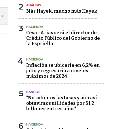
2
ANÁLISIS
Más Hayek, mucho más Hayek
3
HACIENDA
César Arias será el director de
Crédito Público del Gobierno de
la Espriella
4
HACIENDA
Inflación se ubicaría en 6,2% en
julio y regresaría a niveles
máximos de 2024
5
BANCOS
"No subimos las tasas y aún así
obtuvimos utilidades por $1,2
billones en tres años"
6
HACIENDA