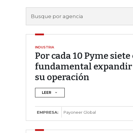
Busque por agencia
INDUSTRIA
Por cada 10 Pyme siete
fundamental expandir
su operación
LEER
Payoneer Global, la plataforma digital de s
EMPRESA:
Payoneer Global
profesionales operar en más de 200 mercad
un estudio que presenta las oportunidades 
empresarios de todo el mundo. La encuest