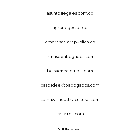
asuntoslegales.com.co
agronegocios.co
empresas.larepublica.co
firmasdeabogados.com
bolsaencolombia.com
casosdeexitoabogados.com
carnavalindustriacultural.com
canalrcn.com
rcnradio.com