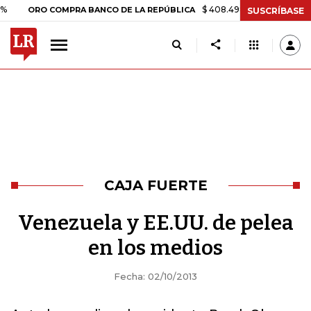
$ 408.498,97
+$ 8.753,81
+2,1
ORO COMPRA BANCO DE LA REPÚBLICA
SUSCRÍBASE
CAJA FUERTE
Venezuela y EE.UU. de pelea
en los medios
Fecha: 02/10/2013