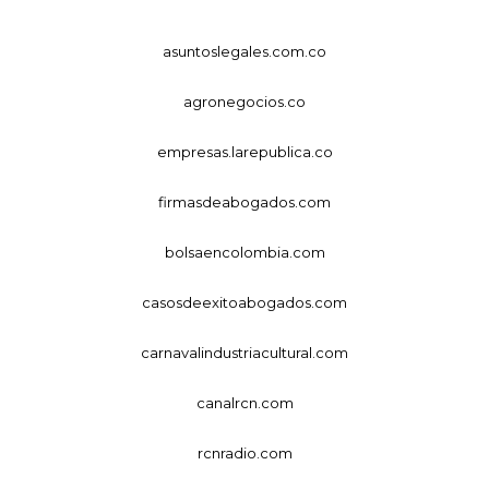
asuntoslegales.com.co
agronegocios.co
empresas.larepublica.co
firmasdeabogados.com
bolsaencolombia.com
casosdeexitoabogados.com
carnavalindustriacultural.com
canalrcn.com
rcnradio.com