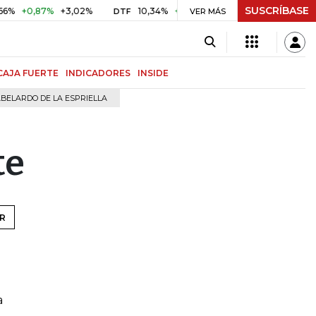
SUSCRÍBASE
+0,87%
+3,02%
10,34%
+0,10%
+0,98%
$ 416,96
+$
DTF
VER MÁS
UVR
CAJA FUERTE
INDICADORES
INSIDE
BELARDO DE LA ESPRIELLA
te
R
a