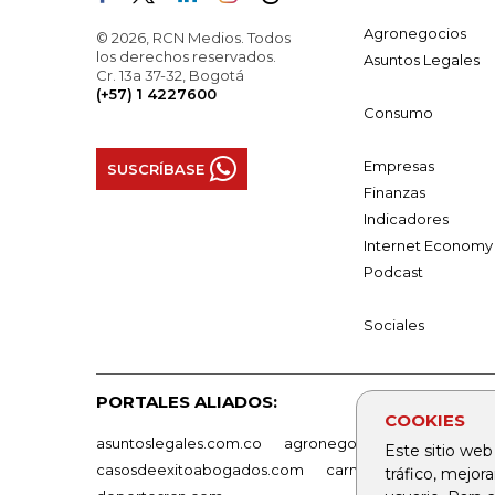
Agronegocios
© 2026, RCN Medios. Todos
los derechos reservados.
Asuntos Legales
Cr. 13a 37-32, Bogotá
(+57) 1 4227600
Consumo
Empresas
SUSCRÍBASE
Finanzas
Indicadores
Internet Economy
Podcast
Sociales
PORTALES ALIADOS:
COOKIES
asuntoslegales.com.co
agronegocios.co
empresas
Este sitio web
casosdeexitoabogados.com
carnavalindustriacultur
tráfico, mejor