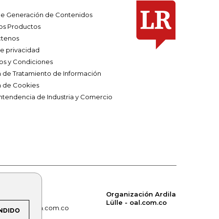
e Generación de Contenidos
os Productos
tenos
de privacidad
os y Condiciones
ca de Tratamiento de Información
a de Cookies
ntendencia de Industria y Comercio
Organización Ardila
Lülle - oal.com.co
om.co
alerta.com.co
NDIDO