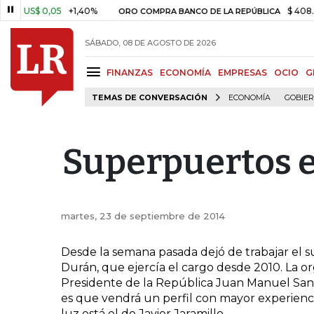
US$ 0,05
+1,40%
$ 408.498,
ORO COMPRA BANCO DE LA REPÚBLICA
SÁBADO, 08 DE AGOSTO DE 2026
FINANZAS
ECONOMÍA
EMPRESAS
OCIO
G
TEMAS DE CONVERSACIÓN
ECONOMÍA
GOBIE
Superpuertos e
martes, 23 de septiembre de 2014
Desde la semana pasada dejó de trabajar el 
Durán, que ejercía el cargo desde 2010. La or
Presidente de la República Juan Manuel Santos
es que vendrá un perfil con mayor experienci
luz está el de Javier Jaramillo.