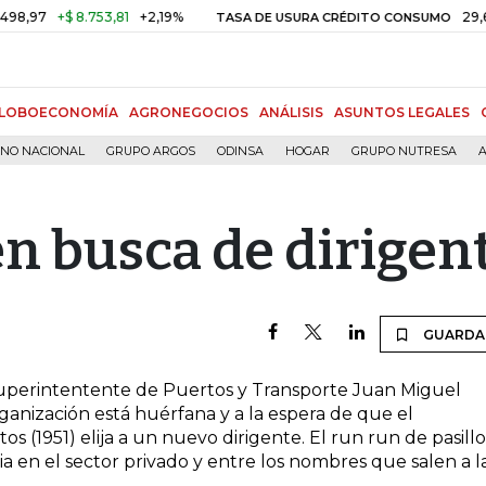
97
+$ 8.753,81
+2,19%
29,66%
TASA DE USURA CRÉDITO CONSUMO
LOBOECONOMÍA
AGRONEGOCIOS
ANÁLISIS
ASUNTOS LEGALES
RNO NACIONAL
GRUPO ARGOS
ODINSA
HOGAR
GRUPO NUTRESA
A
n busca de dirigen
GUARDA
superintentente de Puertos y Transporte Juan Miguel
ganización está huérfana y a la espera de que el
 (1951) elija a un nuevo dirigente. El run run de pasillo
a en el sector privado y entre los nombres que salen a l