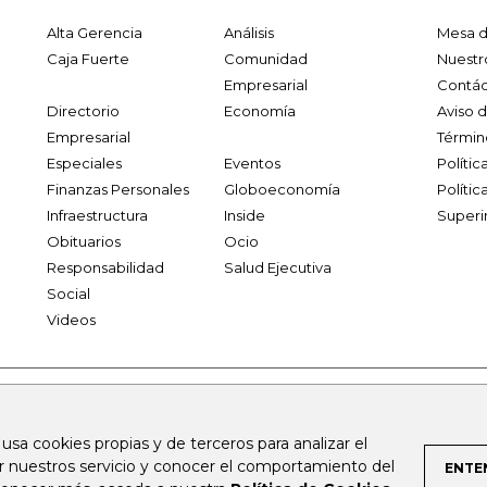
Alta Gerencia
Análisis
Mesa d
Caja Fuerte
Comunidad
Nuestr
Empresarial
Contác
Directorio
Economía
Aviso 
Empresarial
Términ
Especiales
Eventos
Políti
Finanzas Personales
Globoeconomía
Polític
Infraestructura
Inside
Superi
Obituarios
Ocio
Responsabilidad
Salud Ejecutiva
Social
Videos
.larepublica.co
firmasdeabogados.com
bolsaencolombia.com
 usa cookies propias y de terceros para analizar el
al.com
canalrcn.com
rcnradio.com
noticiasrcn.com
lafm.c
ar nuestros servicio y conocer el comportamiento del
ENTE