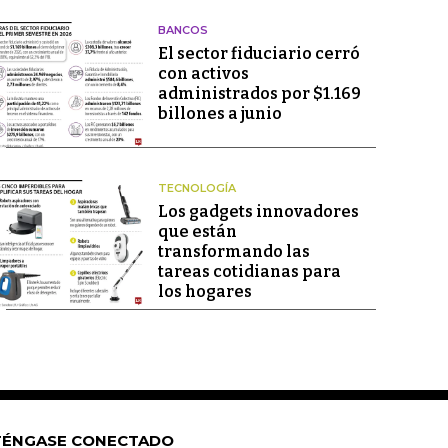
BANCOS
El sector fiduciario cerró
con activos
administrados por $1.169
billones a junio
TECNOLOGÍA
Los gadgets innovadores
que están
transformando las
tareas cotidianas para
los hogares
ÉNGASE CONECTADO