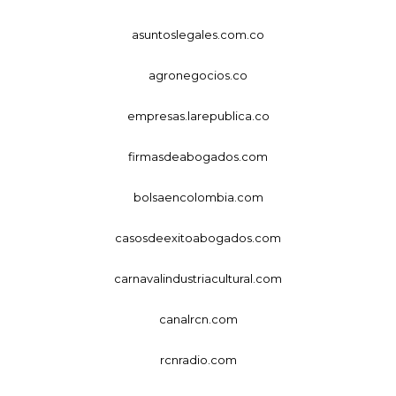
asuntoslegales.com.co
agronegocios.co
empresas.larepublica.co
firmasdeabogados.com
bolsaencolombia.com
casosdeexitoabogados.com
carnavalindustriacultural.com
canalrcn.com
rcnradio.com