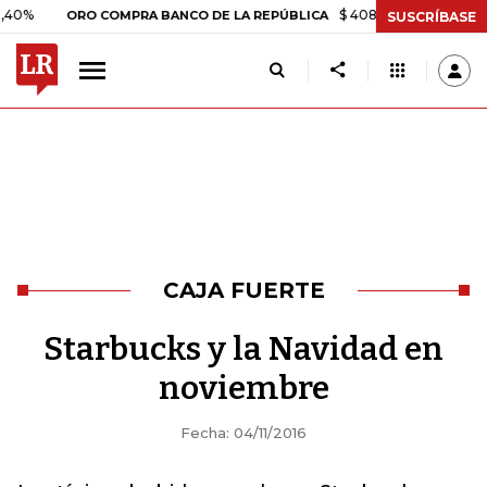
$ 408.498,97
+$ 8.753,81
ORO COMPRA BANCO DE LA REPÚBLICA
SUSCRÍBASE
CAJA FUERTE
Starbucks y la Navidad en
noviembre
Fecha: 04/11/2016