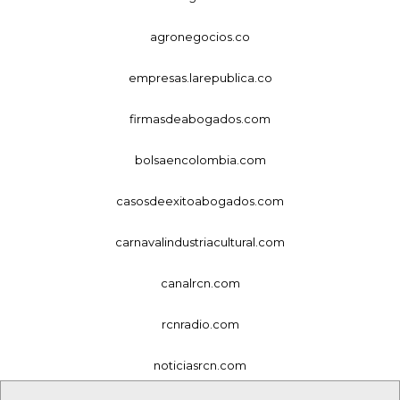
agronegocios.co
empresas.larepublica.co
firmasdeabogados.com
bolsaencolombia.com
casosdeexitoabogados.com
carnavalindustriacultural.com
canalrcn.com
rcnradio.com
noticiasrcn.com