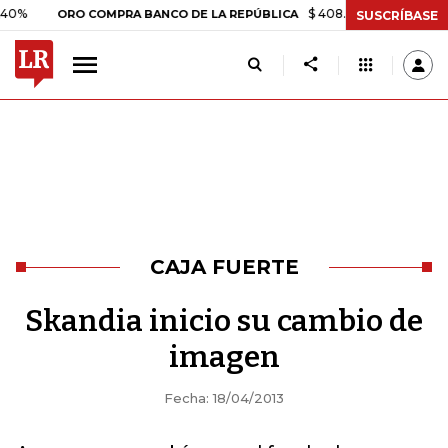
$ 408.498,97
+$ 8.753,81
+2
ORO COMPRA BANCO DE LA REPÚBLICA
SUSCRÍBASE
CAJA FUERTE
Skandia inicio su cambio de
imagen
Fecha: 18/04/2013