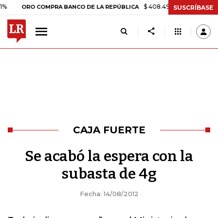
$ 408.498,97
+$ 8.753,81
+2,
ORO COMPRA BANCO DE LA REPÚBLICA
SUSCRÍBASE
CAJA FUERTE
Se acabó la espera con la
subasta de 4g
Fecha: 14/08/2012