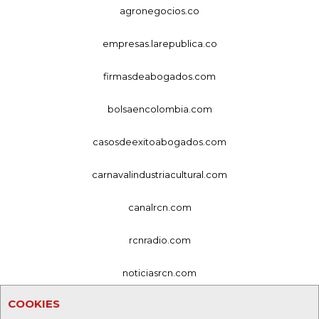
agronegocios.co
empresas.larepublica.co
firmasdeabogados.com
bolsaencolombia.com
casosdeexitoabogados.com
carnavalindustriacultural.com
canalrcn.com
rcnradio.com
noticiasrcn.com
COOKIES
lafm.com.co