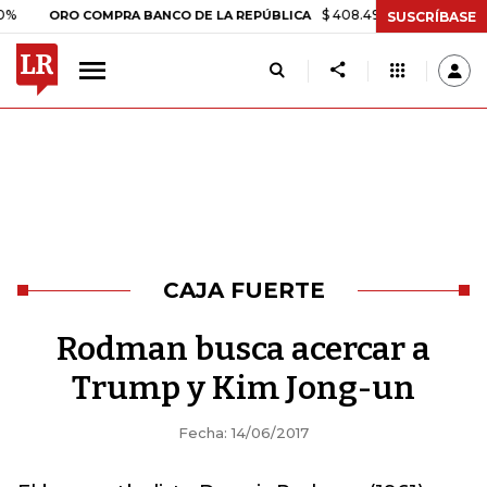
$ 408.498,97
+$ 8.753,81
+2,
ORO COMPRA BANCO DE LA REPÚBLICA
SUSCRÍBASE
CAJA FUERTE
Rodman busca acercar a
Trump y Kim Jong-un
Fecha: 14/06/2017