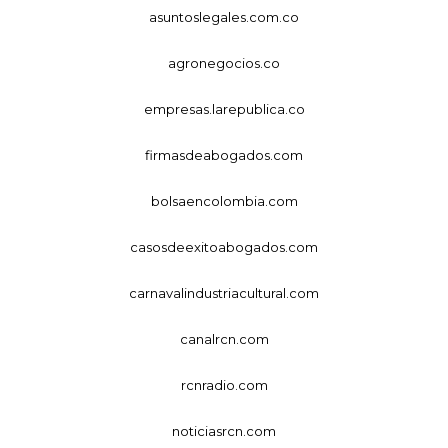
asuntoslegales.com.co
agronegocios.co
empresas.larepublica.co
firmasdeabogados.com
bolsaencolombia.com
casosdeexitoabogados.com
carnavalindustriacultural.com
canalrcn.com
rcnradio.com
noticiasrcn.com