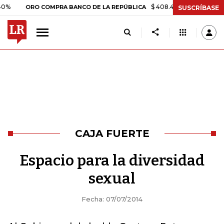
$ 408.498,97
+$ 8.753,81
+2
ORO COMPRA BANCO DE LA REPÚBLICA
SUSCRÍBASE
CAJA FUERTE
Espacio para la diversidad
sexual
Fecha: 07/07/2014