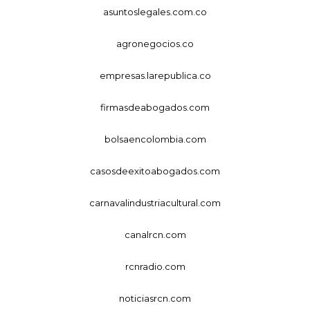
asuntoslegales.com.co
agronegocios.co
empresas.larepublica.co
firmasdeabogados.com
bolsaencolombia.com
casosdeexitoabogados.com
carnavalindustriacultural.com
canalrcn.com
rcnradio.com
noticiasrcn.com