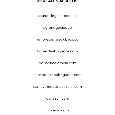
PORTALES ALIADOS:
asuntoslegales.com.co
agronegocios.co
empresas.larepublica.co
firmasdeabogados.com
bolsaencolombia.com
casosdeexitoabogados.com
carnavalindustriacultural.com
canalrcn.com
rcnradio.com