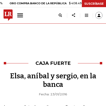
$ 408.498,97
+$ 8.753,81
+2,1
ORO COMPRA BANCO DE LA REPÚBLICA
SUSCRÍBASE
CAJA FUERTE
Elsa, aníbal y sergio, en la
banca
Fecha: 23/01/2016