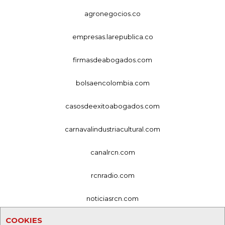
agronegocios.co
empresas.larepublica.co
firmasdeabogados.com
bolsaencolombia.com
casosdeexitoabogados.com
carnavalindustriacultural.com
canalrcn.com
rcnradio.com
noticiasrcn.com
COOKIES
lafm.com.co