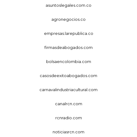
asuntoslegales.com.co
agronegocios.co
empresas.larepublica.co
firmasdeabogados.com
bolsaencolombia.com
casosdeexitoabogados.com
carnavalindustriacultural.com
canalrcn.com
rcnradio.com
noticiasrcn.com