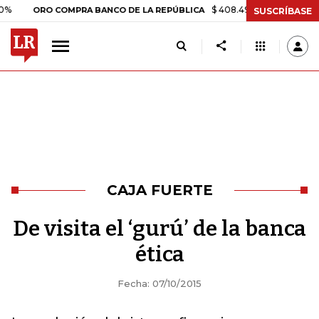
$ 408.498,97
+$ 8.753,81
+2,
ORO COMPRA BANCO DE LA REPÚBLICA
SUSCRÍBASE
CAJA FUERTE
De visita el ‘gurú’ de la banca
ética
Fecha: 07/10/2015