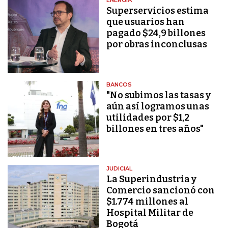
ENERGÍA
Superservicios estima
que usuarios han
pagado $24,9 billones
por obras inconclusas
BANCOS
"No subimos las tasas y
aún así logramos unas
utilidades por $1,2
billones en tres años"
JUDICIAL
La Superindustria y
Comercio sancionó con
$1.774 millones al
Hospital Militar de
Bogotá