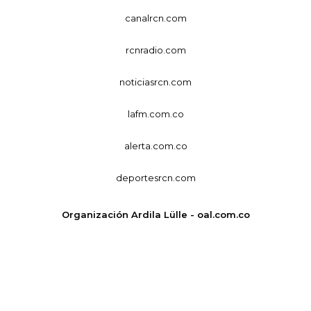
canalrcn.com
rcnradio.com
noticiasrcn.com
lafm.com.co
alerta.com.co
deportesrcn.com
Organización Ardila Lülle - oal.com.co