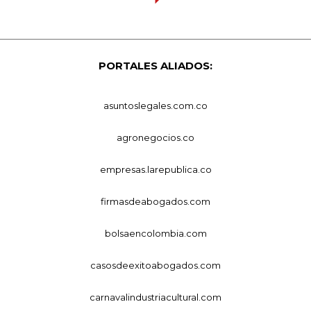
PORTALES ALIADOS:
asuntoslegales.com.co
agronegocios.co
empresas.larepublica.co
firmasdeabogados.com
bolsaencolombia.com
casosdeexitoabogados.com
carnavalindustriacultural.com