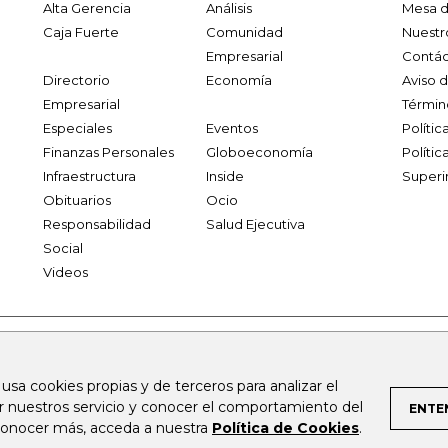
Alta Gerencia
Análisis
Mesa d
Caja Fuerte
Comunidad
Nuestr
Empresarial
Contác
Directorio
Economía
Aviso 
Empresarial
Términ
Especiales
Eventos
Políti
Finanzas Personales
Globoeconomía
Polític
Infraestructura
Inside
Superi
Obituarios
Ocio
Responsabilidad
Salud Ejecutiva
Social
Videos
.larepublica.co
firmasdeabogados.com
bolsaencolombia.com
 usa cookies propias y de terceros para analizar el
al.com
canalrcn.com
rcnradio.com
noticiasrcn.com
lafm.c
ar nuestros servicio y conocer el comportamiento del
ENTE
 conocer más, acceda a nuestra
Política de Cookies
.