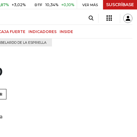
SUSCRÍBASE
+3,02%
10,34%
+0,10%
+0,98%
$ 416,96
+$ 0,05
+
DTF
VER MÁS
UVR
CAJA FUERTE
INDICADORES
INSIDE
BELARDO DE LA ESPRIELLA
o
R
a