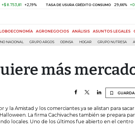
.753,81
+2,19%
29,66%
+0,87%
TASA DE USURA CRÉDITO CONSUMO
LOBOECONOMÍA
AGRONEGOCIOS
ANÁLISIS
ASUNTOS LEGALES
RNO NACIONAL
GRUPO ARGOS
ODINSA
HOGAR
GRUPO NUTRESA
A
quiere más mercad
GUARDA
 y la Amistad y los comerciantes ya se alistan para sacar
 Halloween. La firma Cachivaches también se prepara par
ndo locales. Uno de los últimos fue abierto en el centro