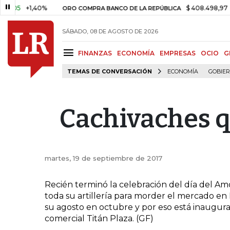
05
+1,40%
$ 408.498,97
+$ 8
ORO COMPRA BANCO DE LA REPÚBLICA
SÁBADO, 08 DE AGOSTO DE 2026
FINANZAS
ECONOMÍA
EMPRESAS
OCIO
G
TEMAS DE CONVERSACIÓN
ECONOMÍA
GOBIE
Cachivaches 
martes, 19 de septiembre de 2017
Recién terminó la celebración del día del Amor
toda su artillería para morder el mercado en
su agosto en octubre y por eso está inaugura
comercial Titán Plaza. (GF)