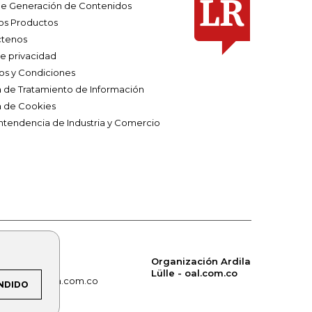
e Generación de Contenidos
os Productos
tenos
de privacidad
os y Condiciones
ca de Tratamiento de Información
a de Cookies
ntendencia de Industria y Comercio
Organización Ardila
Lülle - oal.com.co
om.co
alerta.com.co
NDIDO