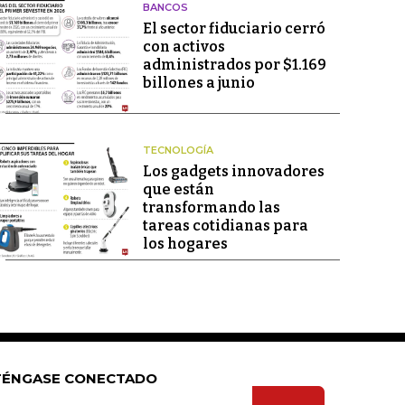
BANCOS
El sector fiduciario cerró
con activos
administrados por $1.169
billones a junio
TECNOLOGÍA
Los gadgets innovadores
que están
transformando las
tareas cotidianas para
los hogares
ÉNGASE CONECTADO