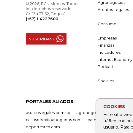
Agronegocios
© 2026, RCN Medios. Todos
los derechos reservados.
Asuntos Legales
Cr. 13a 37-32, Bogotá
(+57) 1 4227600
Consumo
Empresas
SUSCRÍBASE
Finanzas
Indicadores
Internet Economy
Podcast
Sociales
PORTALES ALIADOS:
COOKIES
asuntoslegales.com.co
agronegocios.co
empresas
Este sitio web
casosdeexitoabogados.com
carnavalindustriacultur
tráfico, mejor
usuario. Para
deportesrcn.com