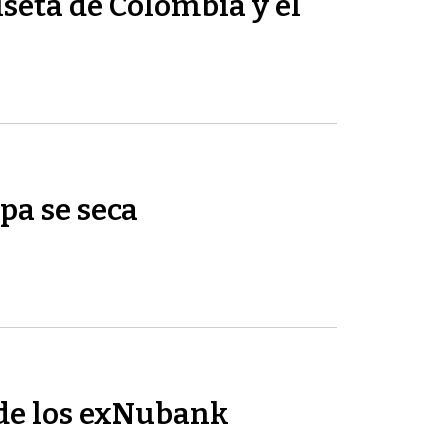
seta de Colombia y el
pa se seca
de los exNubank