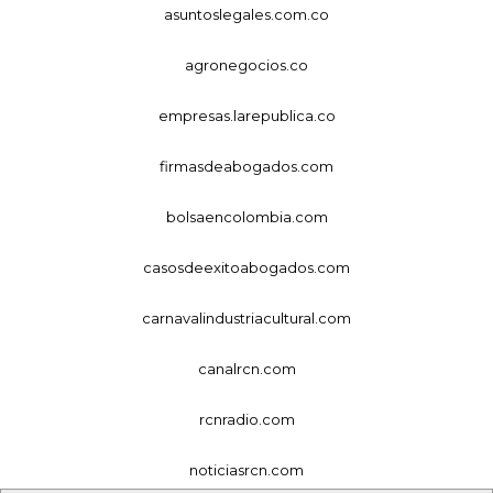
asuntoslegales.com.co
agronegocios.co
empresas.larepublica.co
firmasdeabogados.com
bolsaencolombia.com
casosdeexitoabogados.com
carnavalindustriacultural.com
canalrcn.com
rcnradio.com
noticiasrcn.com