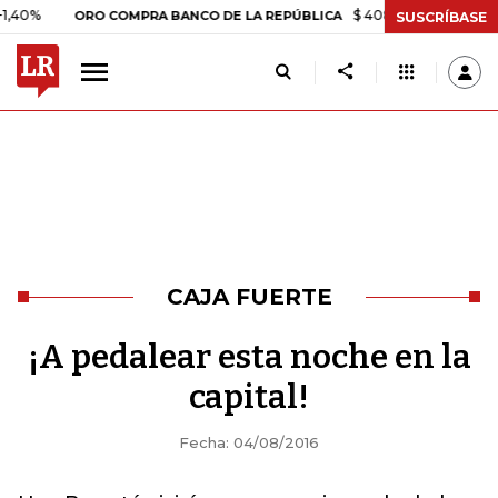
$ 408.498,97
+$ 8.753,81
ORO COMPRA BANCO DE LA REPÚBLICA
SUSCRÍBASE
CAJA FUERTE
¡A pedalear esta noche en la
capital!
Fecha: 04/08/2016