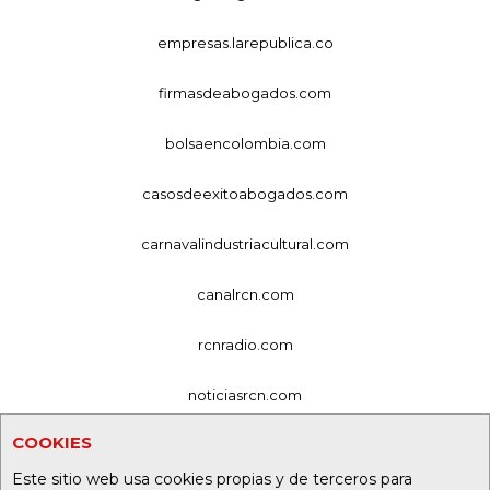
empresas.larepublica.co
firmasdeabogados.com
bolsaencolombia.com
casosdeexitoabogados.com
carnavalindustriacultural.com
canalrcn.com
rcnradio.com
noticiasrcn.com
COOKIES
lafm.com.co
Este sitio web usa cookies propias y de terceros para