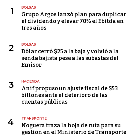
BOLSAS
1
Grupo Argos lanzó plan para duplicar
el dividendo y elevar 70% el Ebitda en
tres años
BOLSAS
2
Dólar cerró $25 a la baja y volvió a la
senda bajista pese a las subastas del
Emisor
HACIENDA
3
Anif propuso un ajuste fiscal de $53
billones ante el deterioro de las
cuentas públicas
TRANSPORTE
4
Noguera traza la hoja de ruta para su
gestión en el Ministerio de Transporte