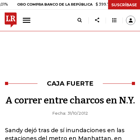
$ 399.745,16
+$ 2.295,71
+0
ORO COMPRA BANCO DE LA REPÚBLICA
SUSCRÍBASE
CAJA FUERTE
A correr entre charcos en N.Y.
Fecha: 31/10/2012
Sandy dejó tras de sí inundaciones en las
estaciones del metro en Manhattan, en