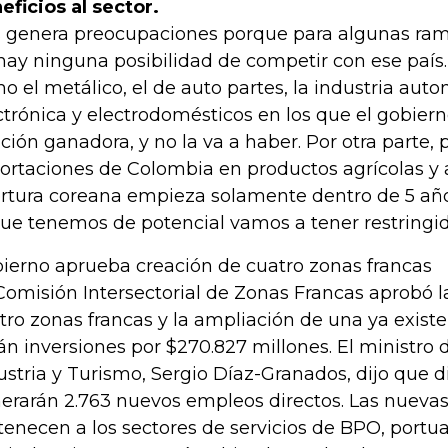
eficios al sector.
 genera preocupaciones porque para algunas rama
hay ninguna posibilidad de competir con ese país.
o el metálico, el de auto partes, la industria autom
ctrónica y electrodomésticos en los que el gobier
ación ganadora, y no la va a haber. Por otra parte, 
ortaciones de Colombia en productos agrícolas y a
rtura coreana empieza solamente dentro de 5 años
que tenemos de potencial vamos a tener restringi
ierno aprueba creación de cuatro zonas francas
Comisión Intersectorial de Zonas Francas aprobó l
tro zonas francas y la ampliación de una ya existe
án inversiones por $270.827 millones. El ministro
ustria y Turismo, Sergio Díaz-Granados, dijo que 
erarán 2.763 nuevos empleos directos. Las nuevas
tenecen a los sectores de servicios de BPO, portua