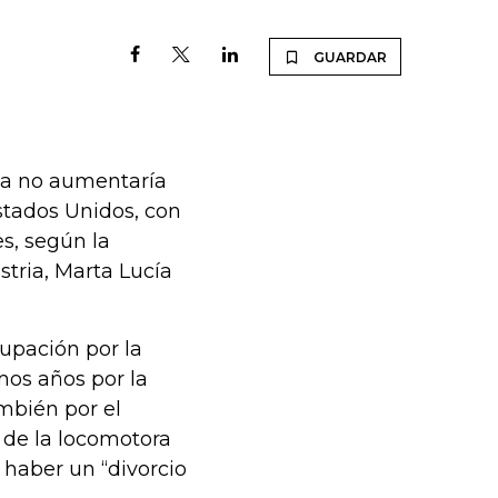
GUARDAR
na no aumentaría
stados Unidos, con
es, según la
stria, Marta Lucía
upación por la
imos años por la
ambién por el
 de la locomotora
 haber un “divorcio