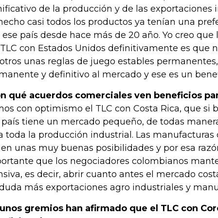
nificativo de la producción y de las exportaciones 
hecho casi todos los productos ya tenían una pref
 ese país desde hace más de 20 año. Yo creo que 
 TLC con Estados Unidos definitivamente es que n
otros unas reglas de juego estables permanentes
manente y definitivo al mercado y ese es un benef
n qué acuerdos comerciales ven beneficios para
os con optimismo el TLC con Costa Rica, que si b
 país tiene un mercado pequeño, de todas manera
a toda la producción industrial. Las manufactura
nen unas muy buenas posibilidades y por esa raz
ortante que los negociadores colombianos mant
nsiva, es decir, abrir cuanto antes el mercado cost
 duda más exportaciones agro industriales y manu
unos gremios han afirmado que el TLC con Core