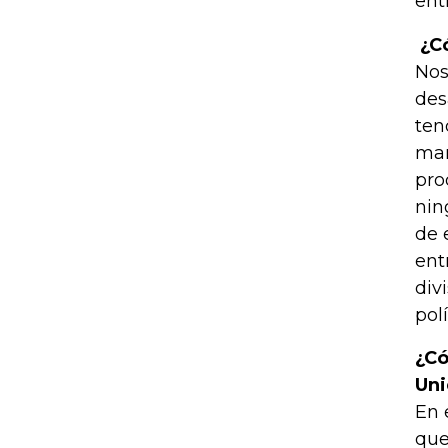
ent
¿Có
Nos
des
ten
man
pro
nin
de 
ent
div
polí
¿Có
Uni
En 
que