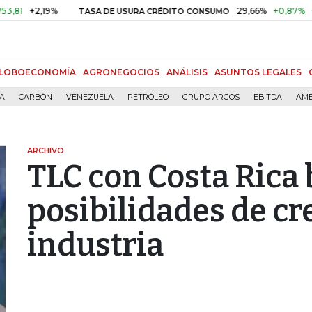
2,19%
29,66%
+0,87%
+3,02%
TASA DE USURA CRÉDITO CONSUMO
LOBOECONOMÍA
AGRONEGOCIOS
ANÁLISIS
ASUNTOS LEGALES
ÍA
CARBÓN
VENEZUELA
PETRÓLEO
GRUPO ARGOS
EBITDA
AMÉ
ARCHIVO
TLC con Costa Rica
posibilidades de cr
industria