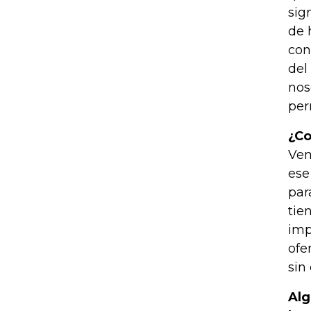
sig
de 
con
del
nos
per
¿Co
Vem
ese
par
tie
imp
ofe
sin
Alg