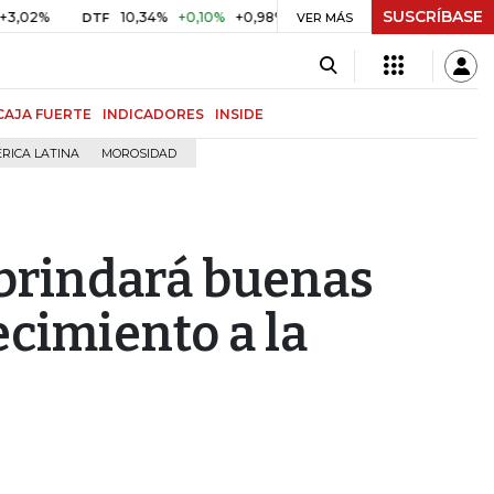
SUSCRÍBASE
10,34%
+0,10%
+0,98%
$ 416,86
+$ 0,05
+0,01%
DTF
UVR
VER MÁS
CAJA FUERTE
INDICADORES
INSIDE
RICA LATINA
MOROSIDAD
 brindará buenas
ecimiento a la