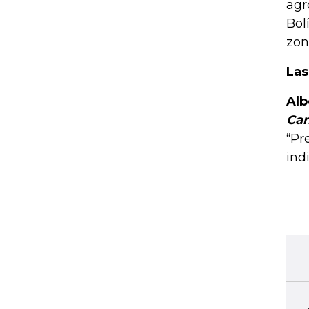
agr
Bol
zon
Las
Alb
Can
“Pr
ind