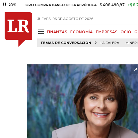
$ 408.498,97
+$ 8.753,81
+
ORO COMPRA BANCO DE LA REPÚBLICA
JUEVES, 06 DE AGOSTO DE 2026
FINANZAS
ECONOMÍA
EMPRESAS
OCIO
G
TEMAS DE CONVERSACIÓN
LA CALERA
MINER