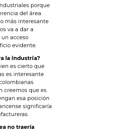
industriales porque
erencia del área
lo más interesante
os va a dar a
, un acceso
icio evidente.
 la industria?
ien es cierto que
s es interesante
s colombianas
ón creemos que es
engan esa posición
aricense significaría
factureras.
a no traería