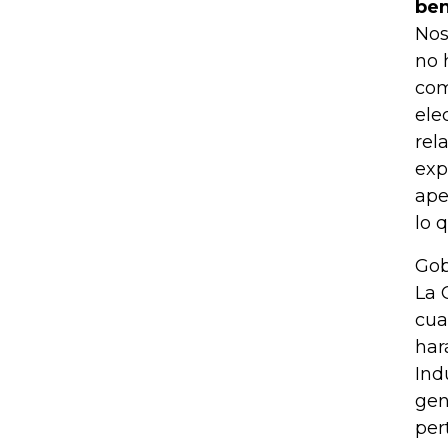
ben
Nos
no 
com
ele
rel
exp
ape
lo 
Gob
La 
cua
har
Ind
gen
per