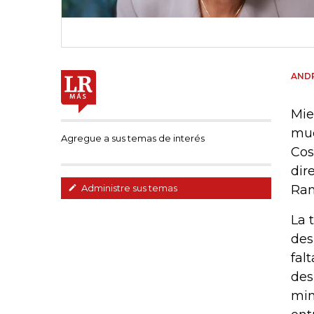
AND
Mie
muc
Agregue a sus temas de interés
Cos
dir
Ram
Administre sus temas
La 
des
fal
des
min