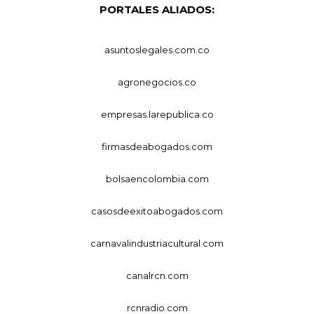
PORTALES ALIADOS:
asuntoslegales.com.co
agronegocios.co
empresas.larepublica.co
firmasdeabogados.com
bolsaencolombia.com
casosdeexitoabogados.com
carnavalindustriacultural.com
canalrcn.com
rcnradio.com