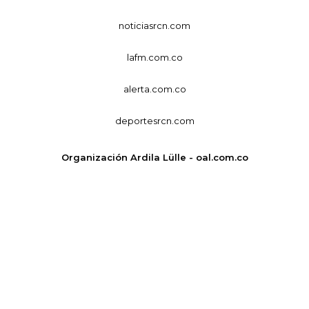
noticiasrcn.com
lafm.com.co
alerta.com.co
deportesrcn.com
Organización Ardila Lülle - oal.com.co