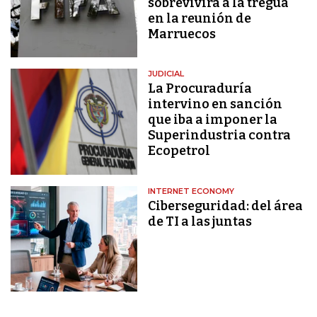
sobrevivirá a la tregua
en la reunión de
Marruecos
JUDICIAL
La Procuraduría
intervino en sanción
que iba a imponer la
Superindustria contra
Ecopetrol
INTERNET ECONOMY
Ciberseguridad: del área
de TI a las juntas