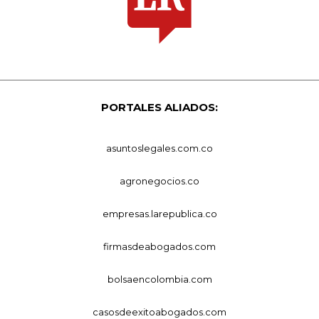
PORTALES ALIADOS:
asuntoslegales.com.co
agronegocios.co
empresas.larepublica.co
firmasdeabogados.com
bolsaencolombia.com
casosdeexitoabogados.com