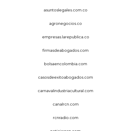
asuntoslegales.com.co
agronegocios.co
empresas.larepublica.co
firmasdeabogados.com
bolsaencolombia.com
casosdeexitoabogados.com
carnavalindustriacultural.com
canalrcn.com
rcnradio.com
noticiasrcn.com