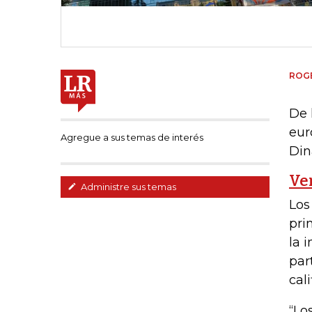
ROGE
De 
eur
Agregue a sus temas de interés
Din
Ve
Administre sus temas
Los
pri
la 
par
cal
“Lo