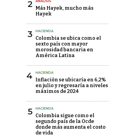
2
ANÁLISIS
Más Hayek, mucho más
Hayek
3
HACIENDA
Colombia se ubica como el
sexto país con mayor
morosidad bancaria en
América Latina
4
HACIENDA
Inflación se ubicaría en 6,2%
en julio y regresaría a niveles
máximos de 2024
5
HACIENDA
Colombia sigue como el
segundo país de la Ocde
donde más aumenta el costo
de vida