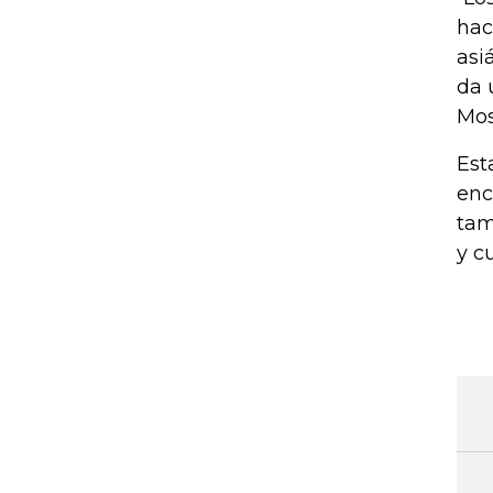
hac
asi
da 
Mos
Est
enc
tam
y c