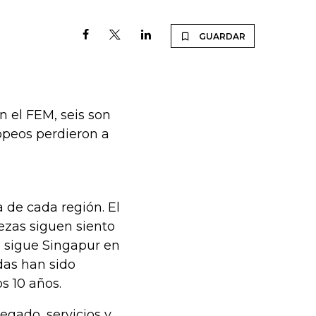
GUARDAR
 el FEM, seis son
ropeos perdieron a
 de cada región. El
lezas siguen siento
Le sigue Singapur en
adas han sido
s 10 años.
egado, servicios y