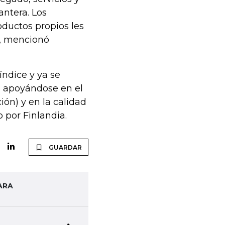
antera. Los
oductos propios les
”, mencionó
índice y ya se
e apoyándose en el
ón) y en la calidad
 por Finlandia.
GUARDAR
ARA