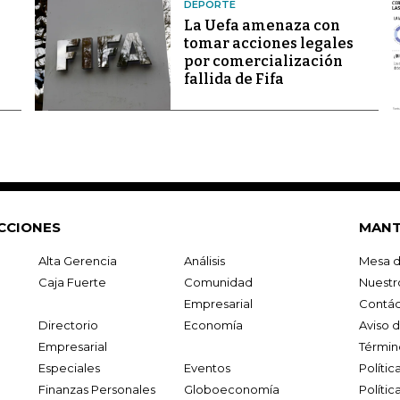
DEPORTE
La Uefa amenaza con
tomar acciones legales
por comercialización
fallida de Fifa
CCIONES
MANT
Alta Gerencia
Análisis
Mesa d
Caja Fuerte
Comunidad
Nuestr
Empresarial
Contác
Directorio
Economía
Aviso 
Empresarial
Términ
Especiales
Eventos
Políti
Finanzas Personales
Globoeconomía
Polític