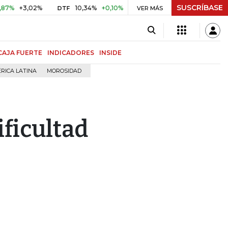
SUSCRÍBASE
+3,02%
10,34%
+0,10%
+0,98%
$ 416,86
+$ 0,05
+0
DTF
VER MÁS
UVR
CAJA FUERTE
INDICADORES
INSIDE
RICA LATINA
MOROSIDAD
ificultad