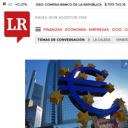
0
+0,01%
$ 399.745,16
+$ 2.2
ORO COMPRA BANCO DE LA REPÚBLICA
JUEVES, 06 DE AGOSTO DE 2026
FINANZAS
ECONOMÍA
EMPRESAS
OCIO
G
TEMAS DE CONVERSACIÓN
LA CALERA
MINER