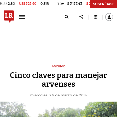
,80
-US$ 525,60
-0,81%
$ 3.157,43
-$ 21,97
-0,69%
TRM
MSCI
SUSCRÍBASE
ARCHIVO
Cinco claves para manejar
arvenses
miércoles, 26 de marzo de 2014