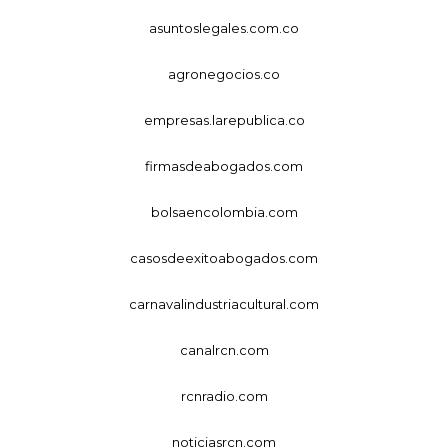
asuntoslegales.com.co
agronegocios.co
empresas.larepublica.co
firmasdeabogados.com
bolsaencolombia.com
casosdeexitoabogados.com
carnavalindustriacultural.com
canalrcn.com
rcnradio.com
noticiasrcn.com