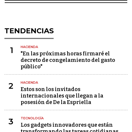
TENDENCIAS
HACIENDA
1
"En las próximas horas firmaré el
decreto de congelamiento del gasto
público"
HACIENDA
2
Estos son los invitados
internacionales que llegan a la
posesión de De la Espriella
TECNOLOGÍA
3
Los gadgets innovadores que están
transformando las tareas cotidianas