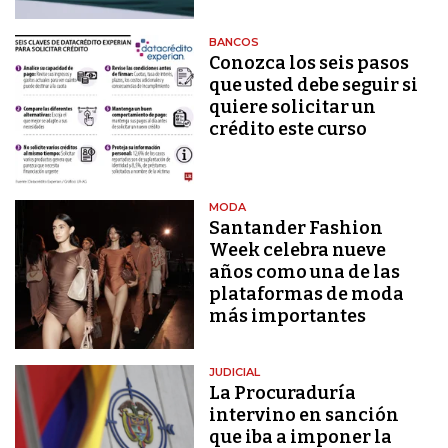
BANCOS
Conozca los seis pasos
que usted debe seguir si
quiere solicitar un
crédito este curso
MODA
Santander Fashion
Week celebra nueve
años como una de las
plataformas de moda
más importantes
JUDICIAL
La Procuraduría
intervino en sanción
que iba a imponer la