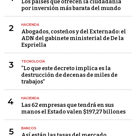
Los países que ofrecen la ciudadanía
por inversión más barata del mundo
HACIENDA
2
Abogados, costeños y del Externado: el
ADN del gabinete ministerial de De la
Espriella
TECNOLOGÍA
3
“Lo que este decreto implica es la
destrucción de decenas de miles de
trabajos”
HACIENDA
4
Las 62 empresas que tendrá en sus
manos el Estado valen $197,27 billones
BANCOS
5
Así están las tasas del mercado