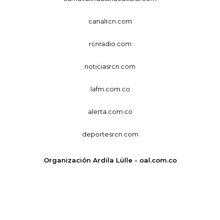
canalrcn.com
rcnradio.com
noticiasrcn.com
lafm.com.co
alerta.com.co
deportesrcn.com
Organización Ardila Lülle - oal.com.co