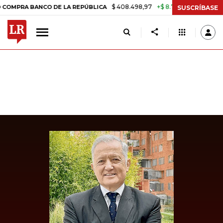
$ 408.498,97
+$ 8.753,81
+2,19%
A BANCO DE LA REPÚBLICA
TAS
SUSCRÍBASE