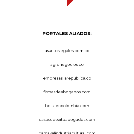
PORTALES ALIADOS:
asuntoslegales.com.co
agronegocios.co
empresas.larepublica.co
firmasdeabogados.com
bolsaencolombia.com
casosdeexitoabogados.com
carnavalindustriacultural.com