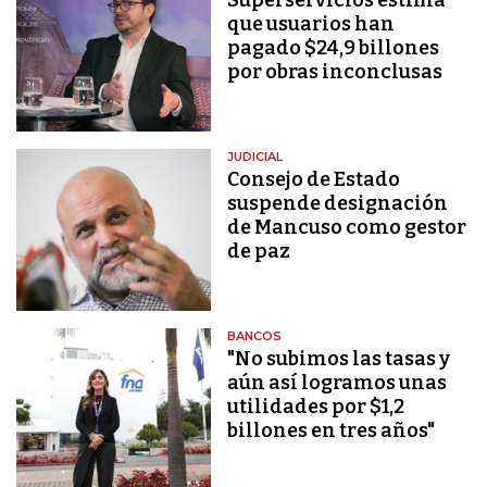
que usuarios han
pagado $24,9 billones
por obras inconclusas
JUDICIAL
Consejo de Estado
suspende designación
de Mancuso como gestor
de paz
BANCOS
"No subimos las tasas y
aún así logramos unas
utilidades por $1,2
billones en tres años"