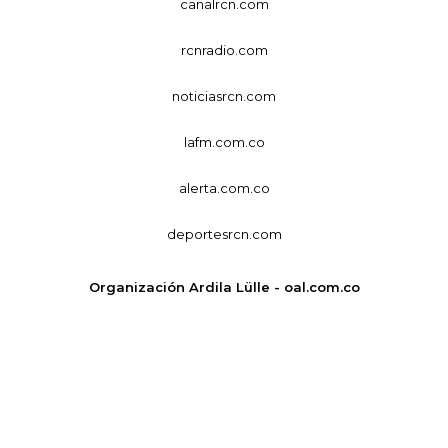
canalrcn.com
rcnradio.com
noticiasrcn.com
lafm.com.co
alerta.com.co
deportesrcn.com
Organización Ardila Lülle - oal.com.co