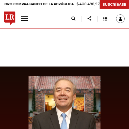
$ 408.498,97
+$ 8.753,81
+2,19%
COMPRA BANCO DE LA REPÚBLICA
SUSCRÍBASE