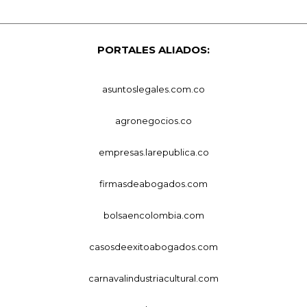
PORTALES ALIADOS:
asuntoslegales.com.co
agronegocios.co
empresas.larepublica.co
firmasdeabogados.com
bolsaencolombia.com
casosdeexitoabogados.com
carnavalindustriacultural.com