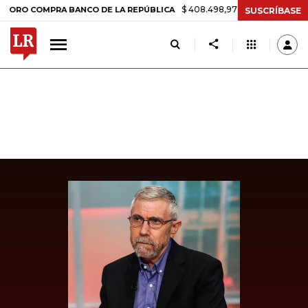
$ 408.498,97
+$ 8.753,81
+2,19%
COMPRA BANCO DE LA REPÚBLICA
SUSCRÍBASE