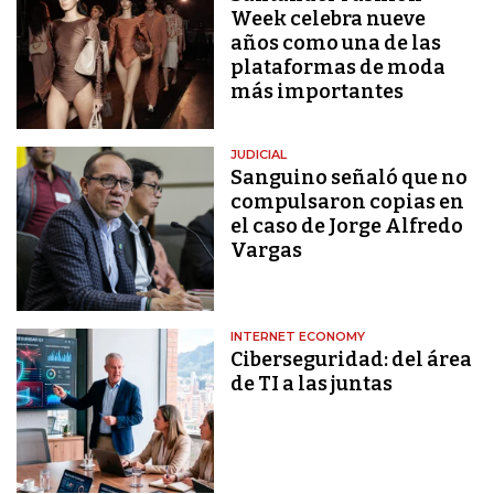
Week celebra nueve
años como una de las
plataformas de moda
más importantes
JUDICIAL
Sanguino señaló que no
compulsaron copias en
el caso de Jorge Alfredo
Vargas
INTERNET ECONOMY
Ciberseguridad: del área
de TI a las juntas