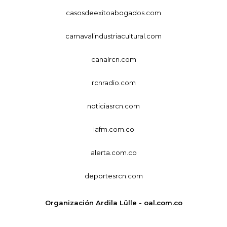
casosdeexitoabogados.com
carnavalindustriacultural.com
canalrcn.com
rcnradio.com
noticiasrcn.com
lafm.com.co
alerta.com.co
deportesrcn.com
Organización Ardila Lülle - oal.com.co