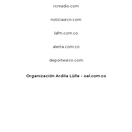
rcnradio.com
noticiasrcn.com
lafm.com.co
alerta.com.co
deportesrcn.com
Organización Ardila Lülle - oal.com.co