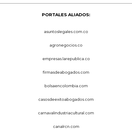
PORTALES ALIADOS:
asuntoslegales.com.co
agronegocios.co
empresas.larepublica.co
firmasdeabogados.com
bolsaencolombia.com
casosdeexitoabogados.com
carnavalindustriacultural.com
canalrcn.com