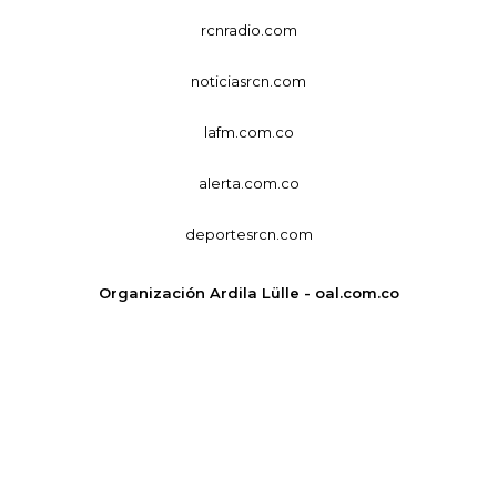
rcnradio.com
noticiasrcn.com
lafm.com.co
alerta.com.co
deportesrcn.com
Organización Ardila Lülle - oal.com.co