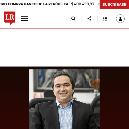
$ 408.498,97
+$ 8.753,81
+2,19%
PRA BANCO DE LA REPÚBLICA
TA
SUSCRÍBASE