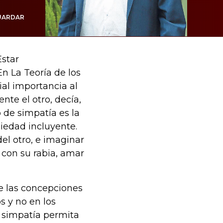
UARDAR
Estar
En La Teoría de los
al importancia al
nte el otro, decía,
 de simpatía es la
iedad incluyente.
el otro, e imaginar
r con su rabia, amar
e las concepciones
s y no en los
a simpatía permita