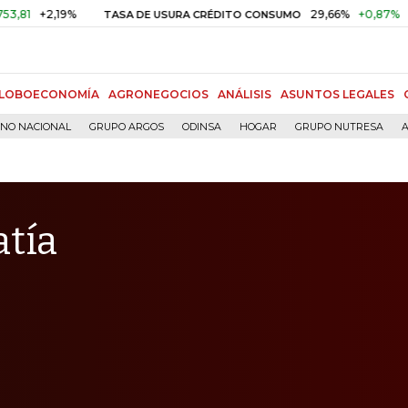
,19%
29,66%
+0,87%
+3,02%
TASA DE USURA CRÉDITO CONSUMO
LOBOECONOMÍA
AGRONEGOCIOS
ANÁLISIS
ASUNTOS LEGALES
RNO NACIONAL
GRUPO ARGOS
ODINSA
HOGAR
GRUPO NUTRESA
A
atía