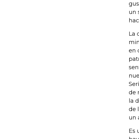
gus
un 
hac
La 
min
en 
pat
sen
nue
Ser
de 
la 
de 
un 
Es 