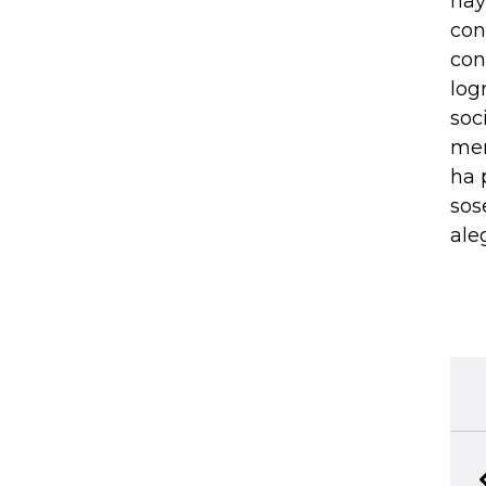
hay
con
con
log
soc
men
ha 
sos
ale