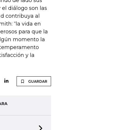
ando de lado sus
 el diálogo son las
d contribuya al
ith: “la vida en
erosos para que la
 algún momento la
n temperamento
isfacción y la
GUARDAR
ARA