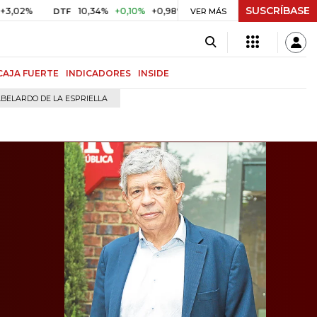
SUSCRÍBASE
10,34%
+0,10%
+0,98%
$ 416,91
+$ 0,05
+0,01%
DTF
UVR
VER MÁS
CAJA FUERTE
INDICADORES
INSIDE
BELARDO DE LA ESPRIELLA