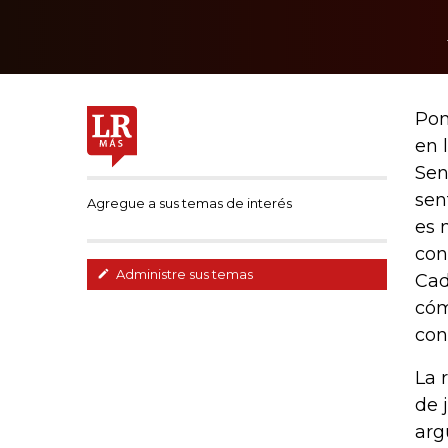
Pon
en 
Sen
sen
Agregue a sus temas de interés
es 
con
Administre sus temas
Cad
cóm
con
La 
de 
arg