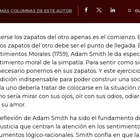
MÁS COLUMNAS DE ESTE AUTOR
G
erse los zapatos del otro apenas es el comienzo. 
los zapatos del otro debe ser el punto de llegada. 
timientos Morales (1759), Adam Smith le da especi
timiento moral de la simpatía. Para sentir como sie
necesario ponernos en sus zapatos. Y este ejercicio
dición indispensable para poder construir una soc
a uno debería tratar de colocarse en la situación d
o sería mirar con sus ojos, oír con sus odios, odia
 su amor.
reflexión de Adam Smith ha sido el fundamento d
justicia que centran la atención en los sentimiento
umentos lógico-racionales. Smith confía en que l