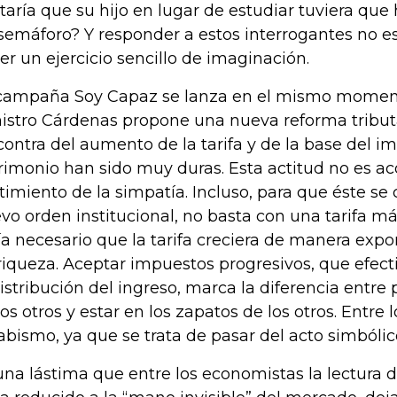
taría que su hijo en lugar de estudiar tuviera q
semáforo? Y responder a estos interrogantes no es 
er un ejercicio sencillo de imaginación.
campaña Soy Capaz se lanza en el mismo moment
istro Cárdenas propone una nueva reforma tributa
contra del aumento de la tarifa y de la base del i
rimonio han sido muy duras. Esta actitud no es ac
timiento de la simpatía. Incluso, para que éste se
vo orden institucional, no basta con una tarifa m
ía necesario que la tarifa creciera de manera expo
riqueza. Aceptar impuestos progresivos, que efe
distribución del ingreso, marca la diferencia entre
los otros y estar en los zapatos de los otros. Entre 
abismo, ya que se trata de pasar del acto simbóli
una lástima que entre los economistas la lectura