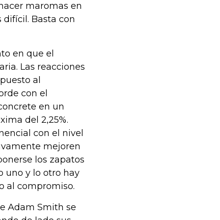
ue hacer maromas en
difícil. Basta con
o en que el
ria. Las reacciones
mpuesto al
orde con el
 concrete en un
áxima del 2,25%.
nencial con el nivel
ctivamente mejoren
 ponerse los zapatos
lo uno y lo otro hay
co al compromiso.
 de Adam Smith se