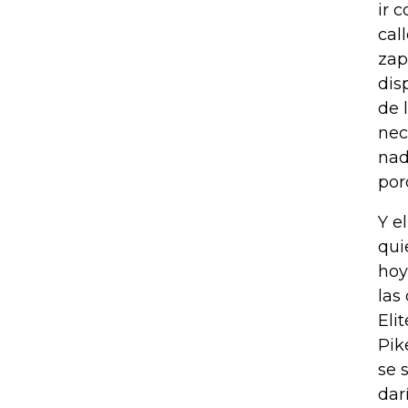
ir 
cal
zap
dis
de 
nec
nad
por
Y e
qui
hoy
las
Eli
Pik
se 
dar