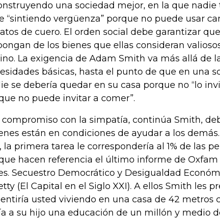
construyendo una sociedad mejor, en la que nadie t
le “sintiendo vergüenza” porque no puede usar cam
atos de cuero. El orden social debe garantizar qu
pongan de los bienes que ellas consideran valioso
lino. La exigencia de Adam Smith va más allá de la
esidades básicas, hasta el punto de que en una s
ie se debería quedar en su casa porque no “lo inv
que no puede invitar a comer”.
l compromiso con la simpatía, continúa Smith, de
enes están en condiciones de ayudar a los demás.
, la primera tarea le correspondería al 1% de las p
 que hacen referencia el último informe de Oxfam
tes. Secuestro Democrático y Desigualdad Económic
etty (El Capital en el Siglo XXI). A ellos Smith les 
sentiría usted viviendo en una casa de 42 metros
ía a su hijo una educación de un millón y medio d