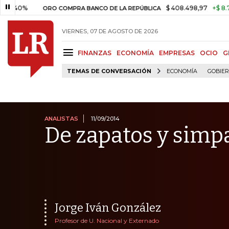
$ 408.498,97
+$ 8.753,81
+2
ORO COMPRA BANCO DE LA REPÚBLICA
VIERNES, 07 DE AGOSTO DE 2026
FINANZAS
ECONOMÍA
EMPRESAS
OCIO
G
TEMAS DE CONVERSACIÓN
ECONOMÍA
GOBIE
ANALISTAS
11/09/2014
De zapatos y simp
Jorge Iván González
Profesor de U. Nacional y Externado