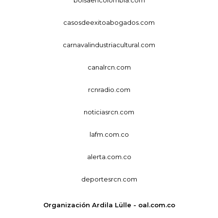
bolsaencolombia.com
casosdeexitoabogados.com
carnavalindustriacultural.com
canalrcn.com
rcnradio.com
noticiasrcn.com
lafm.com.co
alerta.com.co
deportesrcn.com
Organización Ardila Lülle - oal.com.co