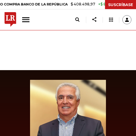
$ 408.498,97
+$ 8.753,81
+2,19%
RA BANCO DE LA REPÚBLICA
TAS
SUSCRÍBASE