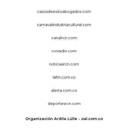
casosdeexitoabogados.com
carnavalindustriacultural.com
canalrcn.com
rcnradio.com
noticiasrcn.com
lafm.com.co
alerta.com.co
deportesrcn.com
Organización Ardila Lülle - oal.com.co