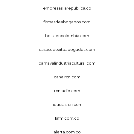
empresas.larepublica.co
firmasdeabogados.com
bolsaencolombia.com
casosdeexitoabogados.com
carnavalindustriacultural.com
canalrcn.com
rcnradio.com
noticiasrcn.com
lafm.com.co
alerta.com.co