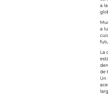
a l
glo
Muc
a l
cui
fut
La 
est
der
de 
Un 
ace
lar