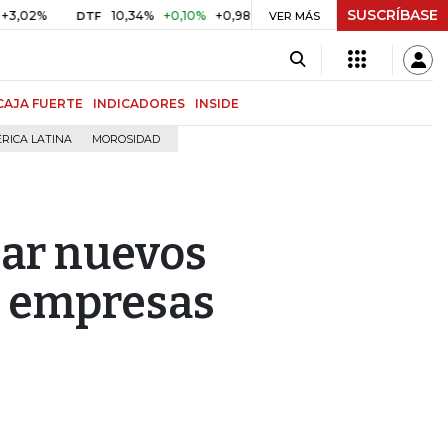
SUSCRÍBASE
2%
10,34%
+0,10%
+0,98%
$ 416,86
+$ 0,05
+0,01%
DTF
UVR
VER MÁS
CAJA FUERTE
INDICADORES
INSIDE
RICA LATINA
MOROSIDAD
ear nuevos
s empresas