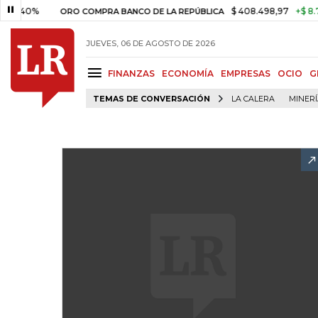
40%
$ 408.498,97
+$ 8.753,81
ORO COMPRA BANCO DE LA REPÚBLICA
JUEVES, 06 DE AGOSTO DE 2026
FINANZAS
ECONOMÍA
EMPRESAS
OCIO
G
TEMAS DE CONVERSACIÓN
LA CALERA
MINER