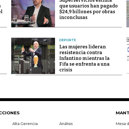
Superservicios estima
s
que usuarios han pagado
el
$24,9 billones por obras
inconclusas
DEPORTE
Las mujeres lideran
resistencia contra
Infantino mientras la
Fifa se enfrenta a una
crisis
CCIONES
MANT
Alta Gerencia
Análisis
Mesa d