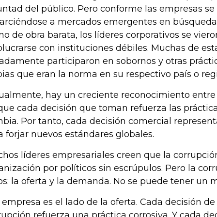
untad del público. Pero conforme las empresas se 
arciéndose a mercados emergentes en búsqueda 
o de obra barata, los líderes corporativos se viero
olucrarse con instituciones débiles. Muchas de est
ladamente participaron en sobornos y otras prácti
bias que eran la norma en su respectivo país o reg
ualmente, hay un creciente reconocimiento entre l
que cada decisión que toman refuerza las práctica
bia. Por tanto, cada decisión comercial represen
a forjar nuevos estándares globales.
hos líderes empresariales creen que la corrupció
anización por políticos sin escrúpulos. Pero la cor
os: la oferta y la demanda. No se puede tener un
a empresa es el lado de la oferta. Cada decisión de 
rupción refuerza una práctica corrosiva. Y cada dec