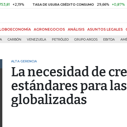
+2,19%
29,66%
+0,87%
+3,0
TASA DE USURA CRÉDITO CONSUMO
LOBOECONOMÍA
AGRONEGOCIOS
ANÁLISIS
ASUNTOS LEGALES
ÍA
CARBÓN
VENEZUELA
PETRÓLEO
GRUPO ARGOS
EBITDA
AMÉ
ALTA GERENCIA
La necesidad de cr
estándares para la
globalizadas