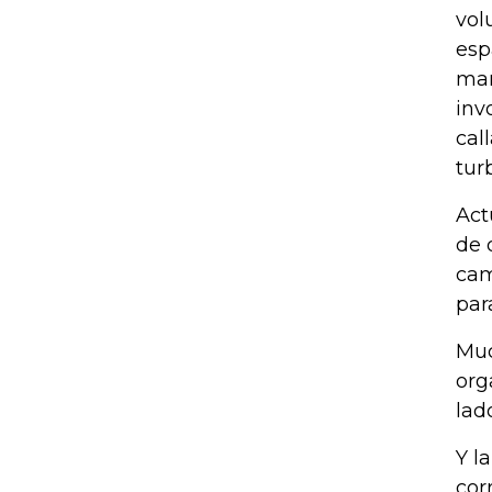
vol
esp
man
inv
cal
tur
Act
de 
cam
par
Muc
org
lad
Y l
cor