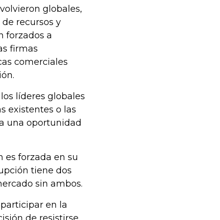
volvieron globales,
de recursos y
n forzados a
as firmas
cas comerciales
ión.
os líderes globales
s existentes o las
ta una oportunidad
n es forzada en su
rupción tiene dos
 mercado sin ambos.
participar en la
isión de resistirse