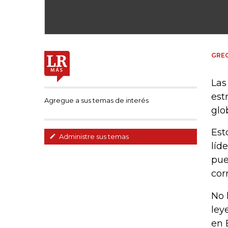
GRE
Las
est
Agregue a sus temas de interés
glo
Est
Administre sus temas
líd
pue
cor
No 
ley
en 