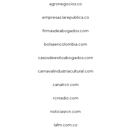
agronegocios.co
empresas.larepublica.co
firmasdeabogados.com
bolsaencolombia.com
casosdeexitoabogados.com
carnavalindustriacultural.com
canalrcn.com
rcnradio.com
noticiasrcn.com
lafm.com.co