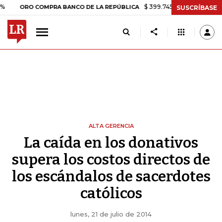
$ 399.745,16
+$ 2.295,71
+0,
ORO COMPRA BANCO DE LA REPÚBLICA
SUSCRÍBASE
ALTA GERENCIA
La caída en los donativos
supera los costos directos de
los escándalos de sacerdotes
católicos
lunes, 21 de julio de 2014