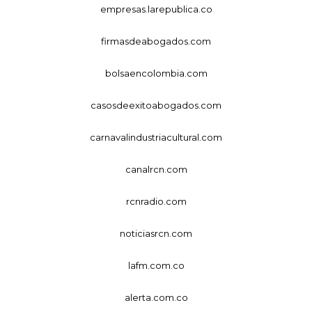
empresas.larepublica.co
firmasdeabogados.com
bolsaencolombia.com
casosdeexitoabogados.com
carnavalindustriacultural.com
canalrcn.com
rcnradio.com
noticiasrcn.com
lafm.com.co
alerta.com.co