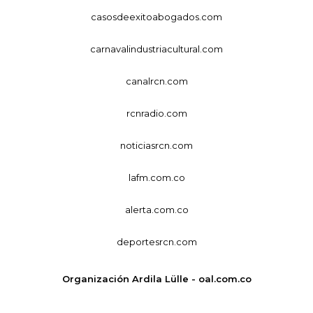
casosdeexitoabogados.com
carnavalindustriacultural.com
canalrcn.com
rcnradio.com
noticiasrcn.com
lafm.com.co
alerta.com.co
deportesrcn.com
Organización Ardila Lülle - oal.com.co