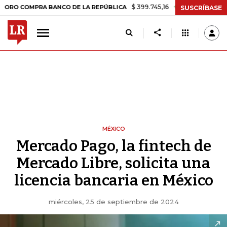
$ 399.745,16
+$ 2.295,71
+0,58%
MPRA BANCO DE LA REPÚBLICA
TA
SUSCRÍBASE
MÉXICO
Mercado Pago, la fintech de
Mercado Libre, solicita una
licencia bancaria en México
miércoles, 25 de septiembre de 2024