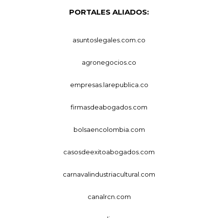
PORTALES ALIADOS:
asuntoslegales.com.co
agronegocios.co
empresas.larepublica.co
firmasdeabogados.com
bolsaencolombia.com
casosdeexitoabogados.com
carnavalindustriacultural.com
canalrcn.com