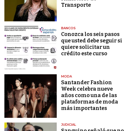
Transporte
BANCOS
Conozca los seis pasos
que usted debe seguir si
quiere solicitar un
crédito este curso
MODA
Santander Fashion
Week celebra nueve
años como una de las
plataformas de moda
más importantes
JUDICIAL
Sanguino señaló que no