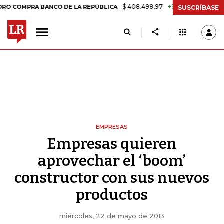
$ 408.498,97
+$ 8.753,81
+2,19%
RA BANCO DE LA REPÚBLICA
TAS
SUSCRÍBASE
EMPRESAS
Empresas quieren
aprovechar el ‘boom’
constructor con sus nuevos
productos
miércoles, 22 de mayo de 2013