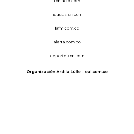
rcnradio.com
noticiasrcn.com
lafm.com.co
alerta.com.co
deportesrcn.com
Organización Ardila Lülle - oal.com.co