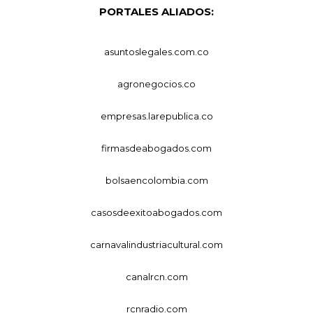
PORTALES ALIADOS:
asuntoslegales.com.co
agronegocios.co
empresas.larepublica.co
firmasdeabogados.com
bolsaencolombia.com
casosdeexitoabogados.com
carnavalindustriacultural.com
canalrcn.com
rcnradio.com