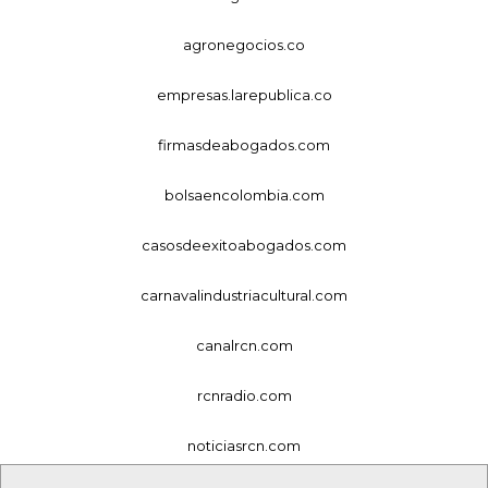
agronegocios.co
empresas.larepublica.co
firmasdeabogados.com
bolsaencolombia.com
casosdeexitoabogados.com
carnavalindustriacultural.com
canalrcn.com
rcnradio.com
noticiasrcn.com